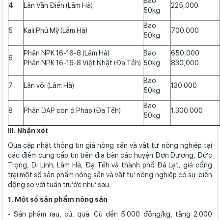
Bao
4
Lân Văn Điển (Lâm Hà)
225,000
50kg
Bao
5
Kali Phú Mỹ (Lâm Hà)
700.000
50kg
Phân NPK 16-16-8 (Lâm Hà)
Bao
650,000
6
Phân NPK 16-16-8 Việt Nhật (Đạ Tẻh)
50kg
830,000
Bao
7
Lân vôi (Lâm Hà)
130.000
50kg
Bao
8
Phân DAP con ó Pháp (Đạ Tẻh)
1.300.000
50kg
III. Nhận xét
Qua cập nhật thông tin giá nông sản và vật tư nông nghiệp tại
các điểm cung cấp tin trên địa bàn các huyện Đơn Dương, Đức
Trọng, Di Linh, Lâm Hà, Đạ Tẻh và thành phố Đà Lạt, giá cổng
trại một số sản phẩm nông sản và vật tư nông nghiệp có sự biến
động so với tuần trước như sau:
1. Một số sản phẩm nông sản
- Sản phẩm rau, củ, quả: Củ dền 5.000 đồng/kg, tăng 2.000