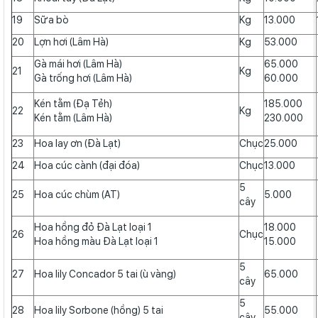
19
Sữa bò
Kg
13.000
20
Lợn hơi (Lâm Hà)
Kg
53.000
Gà mái hơi (Lâm Hà)
65.000
21
Kg
Gà trống hơi (Lâm Hà)
60.000
Kén tằm (Đạ Tẻh)
185.000
22
Kg
Kén tằm (Lâm Hà)
230.000
23
Hoa lay ơn (Đà Lạt)
Chục
25.000
24
Hoa cúc cành (đại đóa)
Chục
13.000
5
25
Hoa cúc chùm (AT)
5.000
cây
Hoa hồng đỏ Đà Lạt loại 1
18.000
26
Chục
Hoa hồng màu Đà Lạt loại 1
15.000
5
27
Hoa lily Concador 5 tai (ù vàng)
65.000
cây
5
28
Hoa lily Sorbone (hồng) 5 tai
55.000
cây