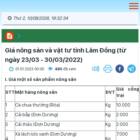
Thứ 2, 10/08/2026, 19:32:35
Giá nông sản và vật tư tỉnh Lâm Đồng (từ
ngày 23/03 - 30/03/2022)
01.01.2023 00:00
480
đã xem
I. Giá một số sản phẩm nông sản
Giá cổng
STT
Mặt hàng nông sản
ĐVT
trại
1
Cà chua thường (Rita)
Kg
10.000
2
Cải bắp (Đơn Dương)
Kg
2.000
3
Cải thảo (Đơn Dương)
Kg
2.000
Xà lách lolo xanh (Đơn Dương)
7.000
4
Kg