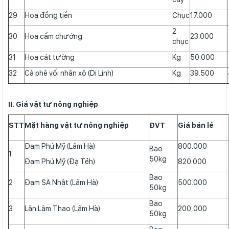
29
Hoa đồng tiền
Chục
17.000
2
30
Hoa cẩm chướng
23.000
chục
31
Hoa cát tường
Kg
50.000
32
Cà phê vối nhân xô (Di Linh)
Kg
39.500
II. Giá vật tư nông nghiệp
STT
Mặt hàng vật tư nông nghiệp
ĐVT
Giá bán lẻ
Đạm Phú Mỹ (Lâm Hà)
800.000
Bao
1
50kg
Đạm Phú Mỹ (Đạ Tẻh)
820.000
Bao
2
Đạm SA Nhật (Lâm Hà)
500.000
50kg
Bao
3
Lân Lâm Thao (Lâm Hà)
200,000
50kg