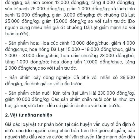
đồng/kg; xà lách coron 12.000 đồng/kg, tăng 4.000 đồng/kg;
súp lơ xanh 25.000 đồng/kg, giảm 2.000 đồng/kg; xà lách lolo
xanh 12.000 đồng/kg, giảm 3.000 đồng/kg; ớt chuông Đà Lạt
25.000 đồng/kg, giảm 15.000 đồng/kg so với tuần trước (Do
nguồn cung nhiều nên giá ớt chuông Đà Lạt giảm mạnh so với
tuần trước).
- Sản phẩm hoa: Hoa cúc cành 13.000 đồng/chục, giảm 4.000
đồng/chục; hoa hồng Đà Lạt 15.000 – 18.000 đồng/chục, giảm
2.000 - 3.000 đồng/chục; hoa cẩm chướng 23.000 đồng/bó,
tăng 1.000 đồng/bó; hoa đồng tiền 17.000 đồng/chục, tăng
2.000 đồng/chục so với tuần trước.
- Sản phẩm cây công nghiệp: Cà phê vối nhân xô 39.500
đồng/kg, ổn định giá so với tuần trước.
- Sản phẩm chăn nuôi: Kén tằm (tại Lâm Hà) 230.000 đồng/kg,
giảm 10.000 đồng/kg. Các sản phẩm chăn nuôi còn lại như lợn
hơi, gà hơi, sữa bò… đều có giá ổn định so với tuần trước.
2. Vật tư nông nghiệp
Giá các loại vật tư phân bón tại các huyện vẫn duy trì ổn định ở
mức cao (do nguồn cung phân bón trên thế giới sụt giảm, các
nguyên liệu đầu vào và cước phí vận chuyển tăng mạnh dẫn đến