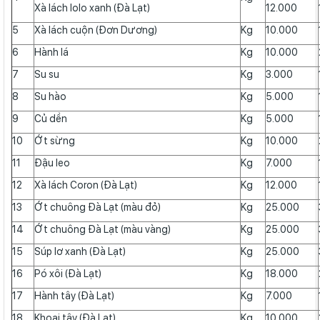
Xà lách lolo xanh (Đà Lạt)
12.000
5
Xà lách cuộn (Đơn Dương)
Kg
10.000
6
Hành lá
Kg
10.000
7
Su su
Kg
3.000
8
Su hào
Kg
5.000
9
Củ dền
Kg
5.000
10
Ớt sừng
Kg
10.000
11
Đậu leo
Kg
7.000
12
Xà lách Coron (Đà Lạt)
Kg
12.000
13
Ớt chuông Đà Lạt (màu đỏ)
Kg
25.000
14
Ớt chuông Đà Lạt (màu vàng)
Kg
25.000
15
Súp lơ xanh (Đà Lạt)
Kg
25.000
16
Pó xôi (Đà Lạt)
Kg
18.000
17
Hành tây (Đà Lạt)
Kg
7.000
18
Khoai tây (Đà Lạt)
Kg
10.000