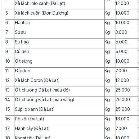
Xà lách lolo xanh (Đà Lạt)
12.000
5
Xà lách cuộn (Đơn Dương)
Kg
10.000
6
Hành lá
Kg
10.000
7
Su su
Kg
3.000
8
Su hào
Kg
5.000
9
Củ dền
Kg
5.000
10
Ớt sừng
Kg
10.000
11
Đậu leo
Kg
7.000
12
Xà lách Coron (Đà Lạt)
Kg
12.000
13
Ớt chuông Đà Lạt (màu đỏ)
Kg
25.000
14
Ớt chuông Đà Lạt (màu vàng)
Kg
25.000
15
Súp lơ xanh (Đà Lạt)
Kg
25.000
16
Pó xôi (Đà Lạt)
Kg
18.000
17
Hành tây (Đà Lạt)
Kg
7.000
18
Khoai tây (Đà Lạt)
Kg
10.000