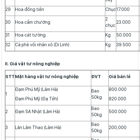
29
Hoa đồng tiền
Chục
17.000
2
30
Hoa cẩm chướng
23.000
chục
31
Hoa cát tường
Kg
50.000
32
Cà phê vối nhân xô (Di Linh)
Kg
39.500
II. Giá vật tư nông nghiệp
STT
Mặt hàng vật tư nông nghiệp
ĐVT
Giá bán lẻ
Đạm Phú Mỹ (Lâm Hà)
800.000
Bao
1
50kg
Đạm Phú Mỹ (Đạ Tẻh)
820.000
Bao
2
Đạm SA Nhật (Lâm Hà)
500.000
50kg
Bao
3
Lân Lâm Thao (Lâm Hà)
200,000
50kg