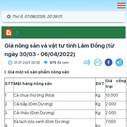
Thứ 6, 07/08/2026, 20:39:01
Giá nông sản và vật tư tỉnh Lâm Đồng (từ
ngày 30/03 - 06/04/2022)
01.01.2023 00:00
475
đã xem
I. Giá một số sản phẩm nông sản
Giá cổng
STT
Mặt hàng nông sản
ĐVT
trại
1
Cà chua thường (Rita)
Kg
10.000
2
Cải bắp (Đơn Dương)
Kg
2.000
3
Cải thảo (Đơn Dương)
Kg
2.000
Xà lách lolo xanh (Đơn Dương)
7.000
4
Kg