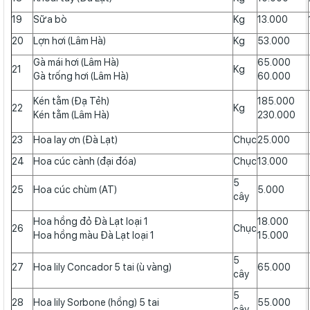
19
Sữa bò
Kg
13.000
20
Lợn hơi (Lâm Hà)
Kg
53.000
Gà mái hơi (Lâm Hà)
65.000
21
Kg
Gà trống hơi (Lâm Hà)
60.000
Kén tằm (Đạ Tẻh)
185.000
22
Kg
Kén tằm (Lâm Hà)
230.000
23
Hoa lay ơn (Đà Lạt)
Chục
25.000
24
Hoa cúc cành (đại đóa)
Chục
13.000
5
25
Hoa cúc chùm (AT)
5.000
cây
Hoa hồng đỏ Đà Lạt loại 1
18.000
26
Chục
Hoa hồng màu Đà Lạt loại 1
15.000
5
27
Hoa lily Concador 5 tai (ù vàng)
65.000
cây
5
28
Hoa lily Sorbone (hồng) 5 tai
55.000
cây