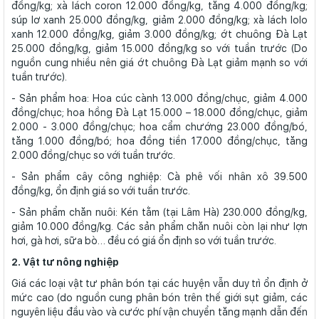
đồng/kg; xà lách coron 12.000 đồng/kg, tăng 4.000 đồng/kg;
súp lơ xanh 25.000 đồng/kg, giảm 2.000 đồng/kg; xà lách lolo
xanh 12.000 đồng/kg, giảm 3.000 đồng/kg; ớt chuông Đà Lạt
25.000 đồng/kg, giảm 15.000 đồng/kg so với tuần trước (Do
nguồn cung nhiều nên giá ớt chuông Đà Lạt giảm mạnh so với
tuần trước).
- Sản phẩm hoa: Hoa cúc cành 13.000 đồng/chục, giảm 4.000
đồng/chục; hoa hồng Đà Lạt 15.000 – 18.000 đồng/chục, giảm
2.000 - 3.000 đồng/chục; hoa cẩm chướng 23.000 đồng/bó,
tăng 1.000 đồng/bó; hoa đồng tiền 17.000 đồng/chục, tăng
2.000 đồng/chục so với tuần trước.
- Sản phẩm cây công nghiệp: Cà phê vối nhân xô 39.500
đồng/kg, ổn định giá so với tuần trước.
- Sản phẩm chăn nuôi: Kén tằm (tại Lâm Hà) 230.000 đồng/kg,
giảm 10.000 đồng/kg. Các sản phẩm chăn nuôi còn lại như lợn
hơi, gà hơi, sữa bò… đều có giá ổn định so với tuần trước.
2. Vật tư nông nghiệp
Giá các loại vật tư phân bón tại các huyện vẫn duy trì ổn định ở
mức cao (do nguồn cung phân bón trên thế giới sụt giảm, các
nguyên liệu đầu vào và cước phí vận chuyển tăng mạnh dẫn đến