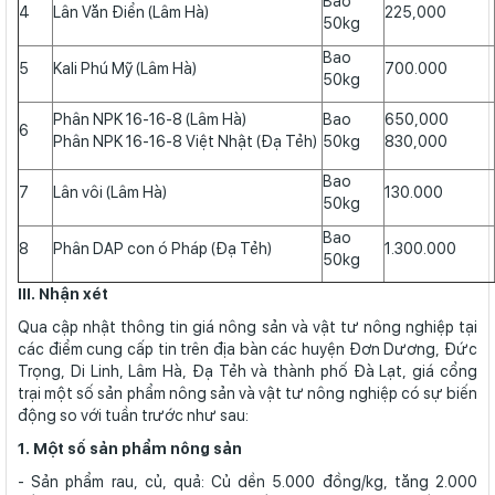
Bao
4
Lân Văn Điển (Lâm Hà)
225,000
50kg
Bao
5
Kali Phú Mỹ (Lâm Hà)
700.000
50kg
Phân NPK 16-16-8 (Lâm Hà)
Bao
650,000
6
Phân NPK 16-16-8 Việt Nhật (Đạ Tẻh)
50kg
830,000
Bao
7
Lân vôi (Lâm Hà)
130.000
50kg
Bao
8
Phân DAP con ó Pháp (Đạ Tẻh)
1.300.000
50kg
III. Nhận xét
Qua cập nhật thông tin giá nông sản và vật tư nông nghiệp tại
các điểm cung cấp tin trên địa bàn các huyện Đơn Dương, Đức
Trọng, Di Linh, Lâm Hà, Đạ Tẻh và thành phố Đà Lạt, giá cổng
trại một số sản phẩm nông sản và vật tư nông nghiệp có sự biến
động so với tuần trước như sau:
1. Một số sản phẩm nông sản
- Sản phẩm rau, củ, quả: Củ dền 5.000 đồng/kg, tăng 2.000