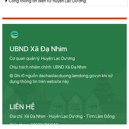
Cổng thông tin điện tử huyện Lạc Dương
UBND Xã Đạ Nhim
Cơ quan quản lý: Huyện Lạc Dương
Chịu trách nhiệm chính: UBND Xã Đạ Nhim
© Ghi rõ nguồn dachaislacduong.lamdong.gov.vn khi sử
dụng thông tin trên website này
LIÊN HỆ
Địa chỉ: Xã Đạ Nhim - Huyện Lạc Dương - Tỉnh Lâm Đồng
Điện thoại: 02633.615042