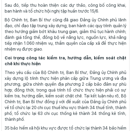
Sau đó, tiếp thu hoàn thiện các dự thảo, công bố công khai,
ban hành và tổ chức hội nghị tập huấn trước 15/6.
Bộ Chính trị, Ban Bí thư cũng đã giao Đảng ủy Chính phủ lãnh
đạo, chỉ đạo tập trung xây dựng, ban hành các quy trình quản lý
theo hướng giảm bớt khâu trung gian, giảm thủ tục hành chính;
đánh giá tổng thể, đồng bộ về năng lực, nguồn lực, khả năng
tiếp nhận 1.060 nhiệm vụ, thẩm quyền của cấp xã để thực hiện
nhiệm vụ được giao.
Coi trọng công tác kiểm tra, hướng dẫn, kiểm soát chặt
chẽ khi thực hiện
Theo yêu cầu của Bộ Chính trị, Ban Bí thư, Đảng ủy Chính phủ
xây dựng lộ trình thực hiện phân cấp giữa Trung ương và địa
phương, giữa chính quyền địa phương 2 cấp bảo đảm sự phù
hợp; đồng thời, trong quá trình tổ chức thực hiện phải có sự
kiểm tra, hướng dẫn, kiểm soát chặt chẽ. Tại kết luận nêu rõ, Bộ
Chính trị, Ban Bí thư đồng ý với đề xuất của Đảng ủy Chính phủ
về tổ chức lại 20 chi cục thuế khu vực thành 34 thuế tỉnh, thành
phố; tổ chức lại 63 chi cục thống kê thành 34 thống kê tỉnh,
thành phố.
35 bảo hiểm xã hội khu vực được tổ chức lại thành 34 bảo hiểm