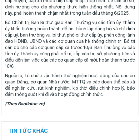
cấp huyện, cấp xã thuộc diện sáp nhập, hợp nhất, để làm cơ sở,
định hướng cho địa phương thực hiện thống nhất. Nội dung
này, phải hoàn thành chậm nhất trong tuần đầu tháng 6/2025.
Bộ Chính trị, Ban Bí thư giao Ban Thường vụ các tỉnh ủy, thành
ủy khẩn trương hoàn thành đề án thành lập đảng bộ và chỉ định
cấp uỷ, ban thường vụ, bí thư, phó bí thư cấp ủy, phân công lãnh
đạo HĐND, UBND và các cơ quan của hệ thống chính trị. Bố trí
cán bộ cho các cơ quan cấp xã trước 10/6. Ban Thường vụ các
tỉnh ủy, thành ủy cũng phải bố trí, sắp xếp trụ sở, phương tiện và
điều kiện làm việc của các cơ quan cấp xã mới, hoàn thành trước
10/6.
Ngoài ra, tổ chức vận hành thử nghiệm hoạt động của các cơ
quan Đảng, cơ quan Nhà nước, MTTQ và các đoàn thể cấp xã
để nghiên cứu, rút kinh nghiệm, kịp thời điều chỉnh hợp lý, bảo
đảm thông suốt khi đi vào hoạt động chính thức.
(Theo Baotintuc.vn)
TIN TỨC KHÁC