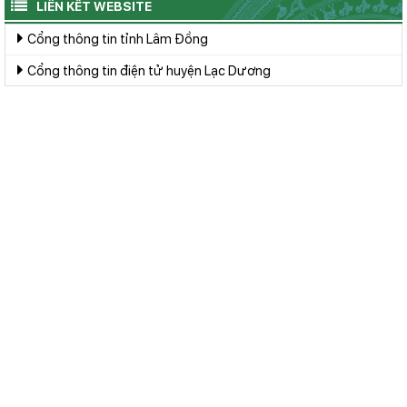
LIÊN KẾT WEBSITE
Cổng thông tin tỉnh Lâm Đồng
Cổng thông tin điện tử huyện Lạc Dương
UBND Xã Đạ Nhim
Cơ quan quản lý: Huyện Lạc Dương
Chịu trách nhiệm chính: UBND Xã Đạ Nhim
© Ghi rõ nguồn dachaislacduong.lamdong.gov.vn khi sử
dụng thông tin trên website này
LIÊN HỆ