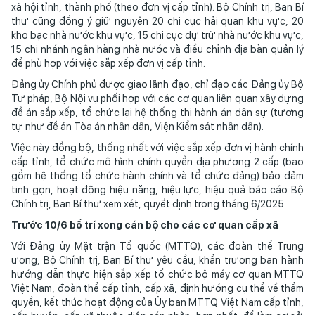
xã hội tỉnh, thành phố (theo đơn vị cấp tỉnh). Bộ Chính trị, Ban Bí
thư cũng đồng ý giữ nguyên 20 chi cục hải quan khu vực, 20
kho bạc nhà nước khu vực, 15 chi cục dự trữ nhà nước khu vực,
15 chi nhánh ngân hàng nhà nước và điều chỉnh địa bàn quản lý
để phù hợp với việc sắp xếp đơn vị cấp tỉnh.
Đảng ủy Chính phủ được giao lãnh đạo, chỉ đạo các Đảng ủy Bộ
Tư pháp, Bộ Nội vụ phối hợp với các cơ quan liên quan xây dựng
đề án sắp xếp, tổ chức lại hệ thống thi hành án dân sự (tương
tự như đề án Tòa án nhân dân, Viện Kiểm sát nhân dân).
Việc này đồng bộ, thống nhất với việc sắp xếp đơn vị hành chính
cấp tỉnh, tổ chức mô hình chính quyền địa phương 2 cấp (bao
gồm hệ thống tổ chức hành chính và tổ chức đảng) bảo đảm
tinh gọn, hoạt động hiệu năng, hiệu lực, hiệu quả báo cáo Bộ
Chính trị, Ban Bí thư xem xét, quyết định trong tháng 6/2025.
Trước 10/6 bố trí xong cán bộ cho các cơ quan cấp xã
Với Đảng ủy Mặt trận Tổ quốc (MTTQ), các đoàn thể Trung
ương, Bộ Chính trị, Ban Bí thư yêu cầu, khẩn trương ban hành
hướng dẫn thực hiện sắp xếp tổ chức bộ máy cơ quan MTTQ
Việt Nam, đoàn thể cấp tỉnh, cấp xã, định hướng cụ thể về thẩm
quyền, kết thúc hoạt động của Ủy ban MTTQ Việt Nam cấp tỉnh,