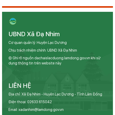
UBND Xã Đạ Nhim
Cơ quan quản lý: Huyện Lạc Dương
Chịu trách nhiệm chính: UBND Xã Đạ Nhim
© Ghi rõ nguồn dachaislacduong.lamdong.gov.vn khi sử
dụng thông tin trên website này
LIÊN HỆ
Địa chỉ: Xã Đạ Nhim - Huyện Lạc Dương - Tỉnh Lâm Đồng
Điện thoại: 02633.615042
Email: xadanhim@lamdong.gov.vn