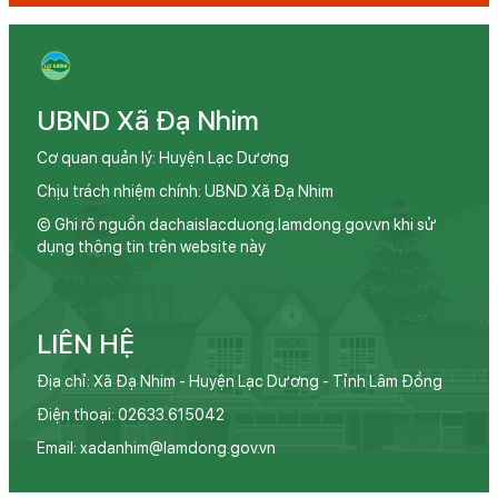
UBND Xã Đạ Nhim
Cơ quan quản lý: Huyện Lạc Dương
Chịu trách nhiệm chính: UBND Xã Đạ Nhim
© Ghi rõ nguồn dachaislacduong.lamdong.gov.vn khi sử
dụng thông tin trên website này
LIÊN HỆ
Địa chỉ: Xã Đạ Nhim - Huyện Lạc Dương - Tỉnh Lâm Đồng
Điện thoại: 02633.615042
Email: xadanhim@lamdong.gov.vn