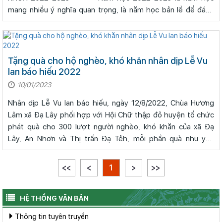
mang nhiều ý nghĩa quan trọng, là năm học bản lề để đánh
giá kết quả thực hiện giữa nhiệm kỳ Nghị q
Tặng quà cho hộ nghèo, khó khăn nhân dịp Lễ Vu
lan báo hiếu 2022
10/01/2023
Nhân dịp Lễ Vu lan báo hiếu, ngày 12/8/2022, Chùa Hương
Lâm xã Đạ Lây phối hợp với Hội Chữ thập đỏ huyện tổ chức
phát quà cho 300 lượt người nghèo, khó khăn của xã Đạ
Lây, An Nhơn và Thị trấn Đạ Tẻh, mỗi phần quà nhu yếu
phẩm trị giá 250.000 đồng (gồ
<<
<
1
>
>>
HỆ THỐNG VĂN BẢN
Thông tin tuyên truyền