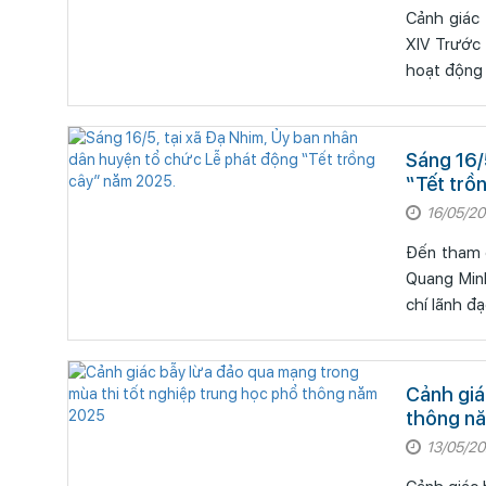
Cảnh giác 
XIV Trước thềm Đại hội lần thứ XIV của Đảng, các thế lực thù địch, phản động gia tăng
hoạt động 
Sáng 16/
“Tết trồ
16/05/2
Đến tham d
Quang Min
chí lãnh 
Cảnh giá
thông n
13/05/2