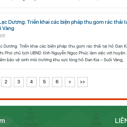
 Lạc Dương: Triển khai các biện pháp thu gom rác thải t
ối Vàng
025
ạc Dương: Triển khai các biện pháp thu gom rác thải tại hồ Đan K
hi Phó chủ tịch UBND tỉnh Nguyễn Ngọc Phúc làm việc với huyệ
ảm bảo vệ sinh môi trường khu vực lòng hồ Đan Kia – Suối Vàng,
2
3
4
5
6
>
>>
im
LIÊ