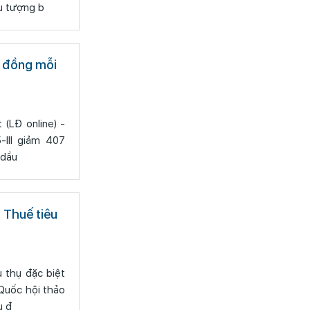
u tượng b
0 đồng mỗi
 -
-III giảm 407
 dầu
 Thuế tiêu
 thụ đặc biệt
 Quốc hội thảo
ụ đ