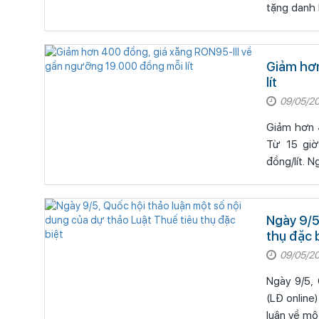
tặng danh 
Giảm hơn
lít
09/05/2
Giảm hơn 40
Từ 15 giờ
đồng/lít. N
Ngày 9/5
thụ đặc 
09/05/2
Ngày 9/5, 
(LĐ online
luận về mộ