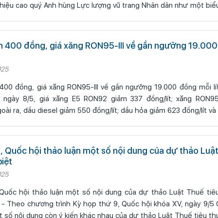
hiệu cao quý Anh hùng Lực lượng vũ trang Nhân dân như một biể
 400 đồng, giá xăng RON95-III về gần ngưỡng 19.00
025
0 đồng, giá xăng RON95-III về gần ngưỡng 19.000 đồng mỗi lít (LĐ online)
 ngày 8/5, giá xăng E5 RON92 giảm 337 đồng/lít; xăng RON95
goài ra, dầu diesel giảm 550 đồng/lít; dầu hỏa giảm 623 đồng/lít và
, Quốc hội thảo luận một số nội dung của dự thảo Luật
biệt
025
Quốc hội thảo luận một số nội dung của dự thảo Luật Thuế tiêu
) - Theo chương trình Kỳ họp thứ 9, Quốc hội khóa XV, ngày 9/5
t số nội dung còn ý kiến khác nhau của dự thảo Luật Thuế tiêu th