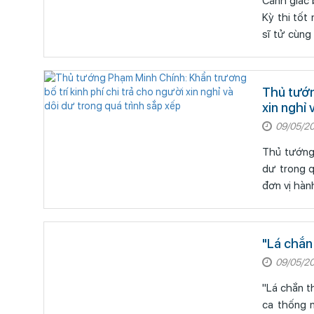
Cảnh giác 
Kỳ thi tốt
sĩ tử cùng
Thủ tướn
xin nghỉ 
09/05/2
Thủ tướng 
dư trong quá trình sắp xếp Kết l
đơn vị hàn
"Lá chắn
09/05/2
"Lá chắn thép" g
ca thống 