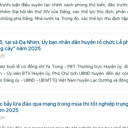
trước luận điệu xuyên tạc chính sách phòng thủ biển, đảo trước
chống phá Đảng, Nhà nước ta. Trong đó, các thế lực thù địch tập
5, tại xã Đạ Nhim, Ủy ban nhân dân huyện tổ chức Lễ 
ng cây” năm 2025.
025
ự buổi lễ có đồng chí Ya Tiong - PBT Thường trực Huyện ủy; đồ
h - Ủy viên BTV Huyện ủy, Phó Chủ tịch UBND huyện; đến dự cò
đạo Đảng ủy - UBND - UB.MTTQ Việt Nam huyện Lạc Dương và đông
c bẫy lừa đảo qua mạng trong mùa thi tốt nghiệp trun
ăm 2025
025