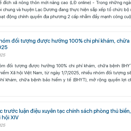
ông thôn mới nâng cao (LĐ online) - Trong những ngày tháng 6, khi
ói chung và huyện Lạc Dương đang thực hiện sắp xếp tổ chức bộ
hoạt động chính quyền địa phương 2 cấp nhằm đẩy mạnh công cu
hóm đối tượng được hưởng 100% chi phí khám, chữa
025
025
m đối tượng được hưởng 100% chi phí khám, chữa bệnh BHYT
hiểm Xã hội Việt Nam, từ ngày 1/7/2025, nhiều nhóm đối tượng 
phí khám, chữa bệnh bảo hiểm y tế (BHYT), mở rộng quyền lợi c
c trước luận điệu xuyên tạc chính sách phòng thủ biển
 hội XIV
025