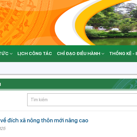
 TỨC
LỊCH CÔNG TÁC
CHỈ ĐẠO ĐIỀU HÀNH
THỐNG KÊ -
N
về đích xã nông thôn mới nâng cao
025