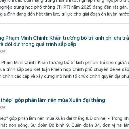
bẫy lừa đảo qua mạng trong mùa thi tốt nghiệp trung học phổ t
 nghiệp trung học phổ thông (THPT) năm 2025 đang đến rất gần, 
 gia đình đang dồn hết tâm lực, trí lực cho giai đoạn ôn luyện nước
g Phạm Minh Chính: Khẩn trương bố trí kinh phí chi tr
và dôi dư trong quá trình sắp xếp
025
Phạm Minh Chính: Khẩn trương bố trí kinh phí chi trả cho người x
uận Phiên họp Chính phủ chuyên đề về sắp xếp, tổ chức
h chính các cấp và xây dựng mô hình tổ chức chính quyền địa ph
 thép" góp phần làm nên mùa Xuân đại thắng
025
óp phần làm nên mùa Xuân đại thắng (LĐ online) - Trong những bản hùng
nhất non sông, Sư đoàn Bộ binh 9, Quân đoàn 34, đơn vị hai l