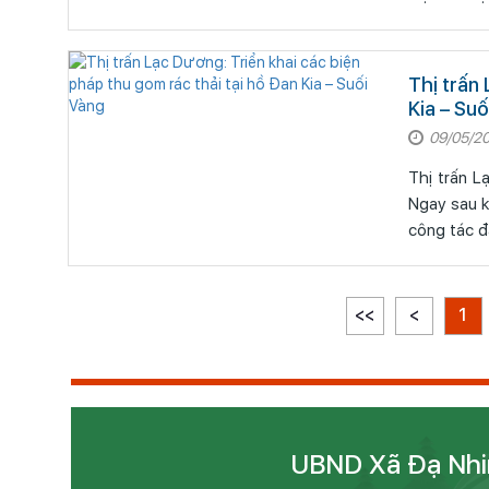
Thị trấn
Kia – Su
09/05/2
Thị trấn L
Ngay sau k
công tác đ
<<
<
1
UBND Xã Đạ Nh