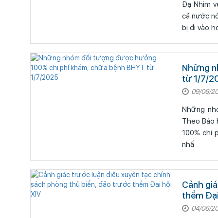
Đạ Nhim về đích xã n
cả nước n
bị đi vào 
Những n
từ 1/7/2
09/06/2
Những nhó
Theo Bảo 
100% chi 
nhấ
Cảnh giá
thềm Đại
04/06/2