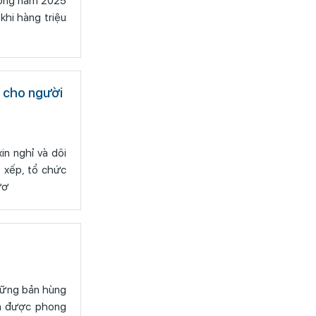
hông năm 2025
khi hàng triệu
ả cho người
in nghỉ và dôi
ươ
ần được phong