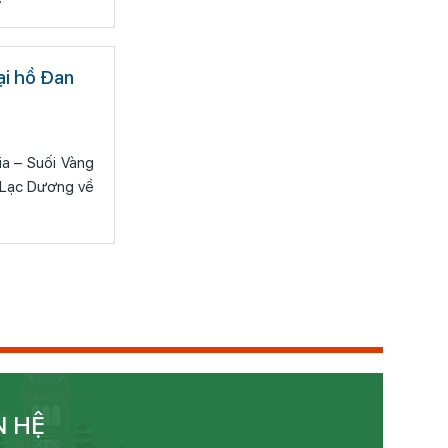
ại hồ Đan
ia – Suối Vàng
n Lạc Dương về
N HỆ