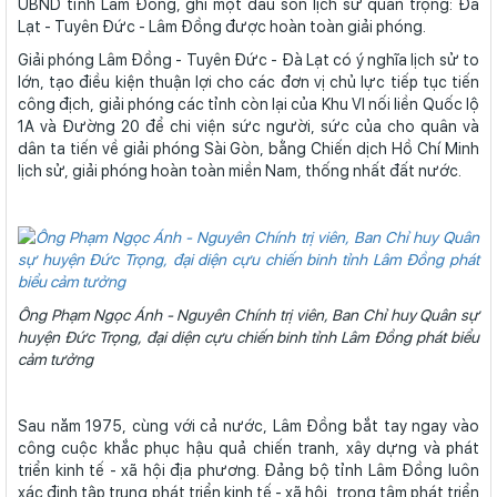
UBND tỉnh Lâm Đồng, ghi một dấu son lịch sử quan trọng: Đà
Lạt - Tuyên Đức - Lâm Đồng được hoàn toàn giải phóng.
Giải phóng Lâm Đồng - Tuyên Đức - Đà Lạt có ý nghĩa lịch sử to
lớn, tạo điều kiện thuận lợi cho các đơn vị chủ lực tiếp tục tiến
công địch, giải phóng các tỉnh còn lại của Khu VI nối liền Quốc lộ
1A và Đường 20 để chi viện sức người, sức của cho quân và
dân ta tiến về giải phóng Sài Gòn, bằng Chiến dịch Hồ Chí Minh
lịch sử, giải phóng hoàn toàn miền Nam, thống nhất đất nước.
Ông Phạm Ngọc Ánh - Nguyên Chính trị viên, Ban Chỉ huy Quân sự
huyện Đức Trọng, đại diện cựu chiến binh tỉnh Lâm Đồng phát biểu
cảm tưởng
Sau năm 1975, cùng với cả nước, Lâm Đồng bắt tay ngay vào
công cuộc khắc phục hậu quả chiến tranh, xây dựng và phát
triển kinh tế - xã hội địa phương. Đảng bộ tỉnh Lâm Đồng luôn
xác định tập trung phát triển kinh tế - xã hội, trọng tâm phát triển