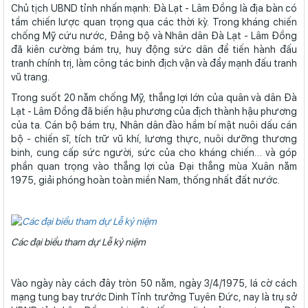
Chủ tịch UBND tỉnh nhấn mạnh: Đà Lạt - Lâm Đồng là địa bàn có
tầm chiến lược quan trọng qua các thời kỳ. Trong kháng chiến
chống Mỹ cứu nước, Đảng bộ và Nhân dân Đà Lạt - Lâm Đồng
đã kiên cường bám trụ, huy động sức dân để tiến hành đấu
tranh chính trị, làm công tác binh địch vận và đẩy mạnh đấu tranh
vũ trang.
Trong suốt 20 năm chống Mỹ, thắng lợi lớn của quân và dân Đà
Lạt - Lâm Đồng đã biến hậu phương của địch thành hậu phương
của ta. Cán bộ bám trụ, Nhân dân đào hầm bí mật nuôi dấu cán
bộ - chiến sĩ, tích trữ vũ khí, lương thực, nuôi dưỡng thương
binh, cung cấp sức người, sức của cho kháng chiến… và góp
phần quan trọng vào thắng lợi của Đại thắng mùa Xuân năm
1975, giải phóng hoàn toàn miền Nam, thống nhất đất nước.
Các đại biểu tham dự Lễ kỷ niệm
Vào ngày này cách đây tròn 50 năm, ngày 3/4/1975, lá cờ cách
mạng tung bay trước Dinh Tỉnh trưởng Tuyên Đức, nay là trụ sở