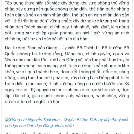
Tập trung thực hiện tốt việc xây dựng khu vực phòng thủ vững
chắc; xây dựng nền quốc phòng toàn dân, thế trận quốc phòng
toàn dân và nền an ninh nhân dân, thế trận an ninh nhân dân gắn
với “thế trận lòng dân” vững chắc; xây dựng lực lượng vũ trang
nhân dân “cách mạng, chính quy, tinh nhuệ, hiện đại”, làm nòng
cốt trong sự nghiệp quốc phòng, an ninh, giữ vững an ninh
chính trị, trật tự an toàn xã hội trên địa bàn.
Đại tướng Phan Văn Giang - Ủy viên Bộ Chính trị, Bộ trưởng Bộ
Quốc phòng tin tưởng rằng, Đảng bộ, chính quyền, quân và
Nhân dân các dân tộc tỉnh Lâm Đồng sẽ tiếp tục phát huy truyền
thống anh hùng cách mạng, ý chí kiên cường, khắc phục mọi khó
khăn, vượt qua thách thức, đoàn kết thống nhất, đổi mới, năng
động, sáng tạo, tạo bứt phá mới, xây dựng Lâm Đồng phát triển
toàn diện, giàu mạnh, thịnh vượng, cùng cả nước bước vào Kỷ
nguyên mới - Kỷ nguyên vươn mình của dân tộc vì hòa bình, độc
lập, dân chủ, giàu mạnh, phồn vinh, văn minh, hạnh phúc, vững
bước đi lên chủ nghĩa xã hội.