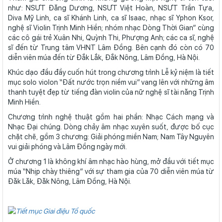
như: NSƯT Đăng Dương, NSƯT Việt Hoàn, NSƯT Trần Tựa,
Diva Mỹ Linh, ca sĩ Khánh Linh, ca sĩ Isaac, nhạc sĩ Yphon Ksor,
nghệ sĩ Violin Trịnh Minh Hiền; nhóm nhạc Dòng Thời Gian” cùng
các cô gái trẻ Xuân Nhi, Quỳnh Thi, Phượng Anh; các ca sĩ, nghệ
sĩ đến từ Trung tâm VHNT Lâm Đồng. Bên cạnh đó còn có 70
diễn viên múa đến từ Đắk Lắk, Đắk Nông, Lâm Đồng, Hà Nội.
Khúc dạo đầu đầy cuốn hút trong chương trình Lễ kỷ niệm là tiết
mục solo violon “Đất nước trọn niềm vui” vang lên với những âm
thanh tuyệt đẹp từ tiếng đàn violin của nữ nghệ sĩ tài năng Trịnh
Minh Hiền.
Chương trình nghệ thuật gồm hai phần: Nhạc Cách mạng và
Nhạc Đại chúng. Dòng chảy âm nhạc xuyên suốt, được bố cục
chặt chẽ, gồm 3 chương: Giải phóng miền Nam; Nam Tây Nguyên
vui giải phóng và Lâm Đồng ngày mới.
Ở chương 1 là không khí âm nhạc hào hùng, mở đầu với tiết mục
múa “Nhịp chày thiêng” với sự tham gia của 70 diễn viên múa từ
Đăk Lăk, Đăk Nông, Lâm Đồng, Hà Nội.