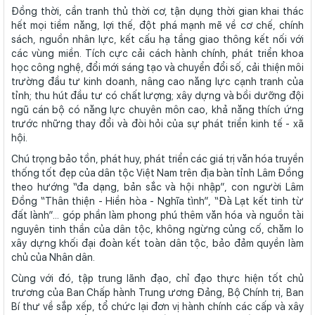
Đồng thời, cần tranh thủ thời cơ, tận dụng thời gian khai thác
hết mọi tiềm năng, lợi thế, đột phá mạnh mẽ về cơ chế, chính
sách, nguồn nhân lực, kết cấu hạ tầng giao thông kết nối với
các vùng miền. Tích cực cải cách hành chính, phát triển khoa
học công nghệ, đổi mới sáng tạo và chuyển đổi số, cải thiện môi
trường đầu tư kinh doanh, nâng cao năng lực cạnh tranh của
tỉnh; thu hút đầu tư có chất lượng; xây dựng và bồi dưỡng đội
ngũ cán bộ có năng lực chuyên môn cao, khả năng thích ứng
trước những thay đổi và đòi hỏi của sự phát triển kinh tế - xã
hội.
Chú trọng bảo tồn, phát huy, phát triển các giá trị văn hóa truyền
thống tốt đẹp của dân tộc Việt Nam trên địa bàn tỉnh Lâm Đồng
theo hướng “đa dạng, bản sắc và hội nhập”, con người Lâm
Đồng “Thân thiện - Hiền hòa - Nghĩa tình”, “Đà Lạt kết tinh từ
đất lành”... góp phần làm phong phú thêm văn hóa và nguồn tài
nguyên tinh thần của dân tộc, không ngừng củng cố, chăm lo
xây dựng khối đại đoàn kết toàn dân tộc, bảo đảm quyền làm
chủ của Nhân dân.
Cùng với đó, tập trung lãnh đạo, chỉ đạo thực hiện tốt chủ
trương của Ban Chấp hành Trung ương Đảng, Bộ Chính trị, Ban
Bí thư về sắp xếp, tổ chức lại đơn vị hành chính các cấp và xây