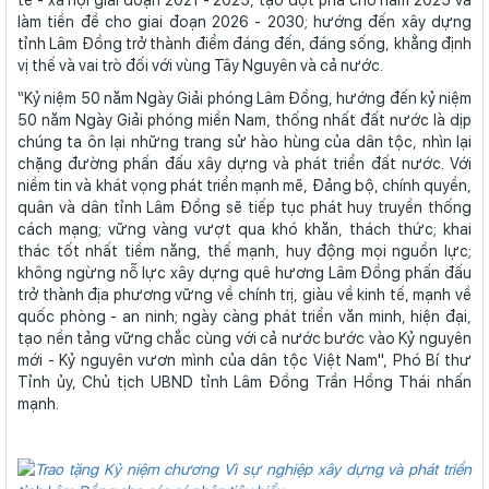
tế - xã hội giai đoạn 2021 - 2025, tạo đột phá cho năm 2025 và
làm tiền đề cho giai đoạn 2026 - 2030; hướng đến xây dựng
tỉnh Lâm Đồng trở thành điểm đáng đến, đáng sống, khẳng định
vị thế và vai trò đối với vùng Tây Nguyên và cả nước.
“Kỷ niệm 50 năm Ngày Giải phóng Lâm Đồng, hướng đến kỷ niệm
50 năm Ngày Giải phóng miền Nam, thống nhất đất nước là dịp
chúng ta ôn lại những trang sử hào hùng của dân tộc, nhìn lại
chặng đường phấn đấu xây dựng và phát triển đất nước. Với
niềm tin và khát vọng phát triển mạnh mẽ, Ðảng bộ, chính quyền,
quân và dân tỉnh Lâm Đồng sẽ tiếp tục phát huy truyền thống
cách mạng; vững vàng vượt qua khó khăn, thách thức; khai
thác tốt nhất tiềm năng, thế mạnh, huy động mọi nguồn lực;
không ngừng nỗ lực xây dựng quê hương Lâm Đồng phấn đấu
trở thành địa phương vững về chính trị, giàu về kinh tế, mạnh về
quốc phòng - an ninh; ngày càng phát triển văn minh, hiện đại,
tạo nền tảng vững chắc cùng với cả nước bước vào Kỷ nguyên
mới - Kỷ nguyên vươn mình của dân tộc Việt Nam", Phó Bí thư
Tỉnh ủy, Chủ tịch UBND tỉnh Lâm Đồng Trần Hồng Thái nhấn
mạnh.