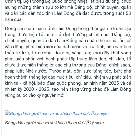
Chính trị, Bộ trưởng Bộ Quốc phòng nhiệt liệt biểu dương, chúc
mừng những thành tựu to lớn mà Đảng bộ, chính quyền, quân
và dân các dân tộc tỉnh Lâm Đồng đã đạt được trong suốt 50
năm qua.
Đồng chí nhấn mạnh tỉnh Lâm Đồng trong thời gian tới cần tập
trung thực hiện tốt một số định hướng chính như: Đảng bộ,
chính quyền, quân và dân Lâm Đồng cần nhận thức sâu sắc sự
vận động, phát triển mới của đất nước và của tỉnh; nêu cao tinh
thần tự lực, tự cường, đổi mới, sáng tạo; khơi dậy khát vọng
phát triển phồn vinh hạnh phúc; tập trung lãnh đạo, chỉ đạo, tổ
chức thực hiện thắng lợi các chủ trương của Đảng, chính sách,
pháp luật Nhà nước. Trước mắt, dồn sức tăng tốc, bứt phá
hoàn thành thắng lợi các mục tiêu, chỉ tiêu, nhiệm vụ phát triển
kinh tế - xã hội, bảo đảm quốc phòng, an ninh năm 2025 và cả
nhiệm kỳ 2020 - 2025, tạo nền tảng vững chắc để Lâm Đồng
vững bước vào kỷ nguyên mới.
Đông đảo người dân và du khách tham dự Lễ kỷ niệm