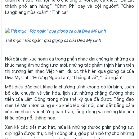
thanh âm tươi vui, rộn rã ở chương 3, với các ca khúc: “Đà Lạt
thành phố anh hùng”; “Chim Phí bay về cội nguồn”; “Chào
Langbiang mùa xuân”; “Tình ca".
Tiết mục “Tóc ngắn” qua giọng ca của Diva Mỹ Linh
Nối dài cảm xúc hoan ca trong phần nhạc đại chúng là những ca
khúc mang âm hưởng tươi mới, những tác phẩm thịnh hành trên
thị trường âm nhạc Việt Nam, được thể hiện qua giọng ca của
Diva Mỹ Linh: “Hương Ngọc Lan”; “Tháng 4 về”; “Tóc ngắn”.
Một điều đặc biệt khác là chương trình không có lời bình, toàn
bộ câu chuyện về văn hóa, lịch sử, những chặng đường phát
triển của Lâm Đồng trong nửa thế kỷ qua đã được Tổng đạo
diễn Lê Minh Sơn cùng ê kip khéo léo kết nối, dẫn dắt bằng cảm
xúc âm nhạc, với những cao trào, lắng đọng và những khoảnh
khắc bùng nổ, thăng hoa.
Xen kẽ các tiết mục hát, múa là những thước phim phóng sự,
clip ngắn được thực hiện công phu, góp phần bổ trợ cho những