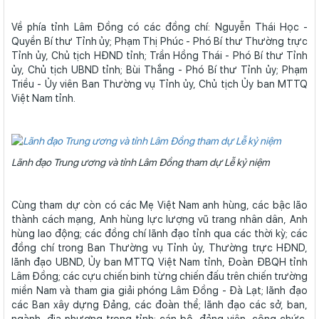
Về phía tỉnh Lâm Đồng có các đồng chí: Nguyễn Thái Học -
Quyền Bí thư Tỉnh ủy; Phạm Thị Phúc - Phó Bí thư Thường trực
Tỉnh ủy, Chủ tịch HĐND tỉnh; Trần Hồng Thái - Phó Bí thư Tỉnh
ủy, Chủ tịch UBND tỉnh; Bùi Thắng - Phó Bí thư Tỉnh ủy; Phạm
Triều - Ủy viên Ban Thường vụ Tỉnh ủy, Chủ tịch Ủy ban MTTQ
Việt Nam tỉnh.
Lãnh đạo Trung ương và tỉnh Lâm Đồng tham dự Lễ kỷ niệm
Cùng tham dự còn có các Mẹ Việt Nam anh hùng, các bậc lão
thành cách mạng, Anh hùng lực lượng vũ trang nhân dân, Anh
hùng lao động; các đồng chí lãnh đạo tỉnh qua các thời kỳ; các
đồng chí trong Ban Thường vụ Tỉnh ủy, Thường trực HĐND,
lãnh đạo UBND, Ủy ban MTTQ Việt Nam tỉnh, Đoàn ĐBQH tỉnh
Lâm Đồng; các cựu chiến binh từng chiến đấu trên chiến trường
miền Nam và tham gia giải phóng Lâm Đồng - Đà Lạt; lãnh đạo
các Ban xây dựng Đảng, các đoàn thể; lãnh đạo các sở, ban,