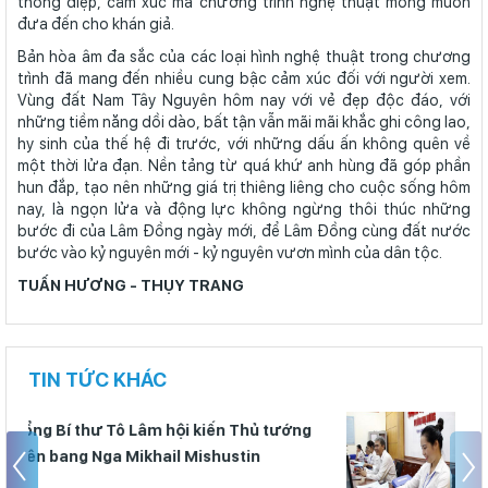
thông điệp, cảm xúc mà chương trình nghệ thuật mong muốn
đưa đến cho khán giả.
Bản hòa âm đa sắc của các loại hình nghệ thuật trong chương
trình đã mang đến nhiều cung bậc cảm xúc đối với người xem.
Vùng đất Nam Tây Nguyên hôm nay với vẻ đẹp độc đáo, với
những tiềm năng dồi dào, bất tận vẫn mãi mãi khắc ghi công lao,
hy sinh của thế hệ đi trước, với những dấu ấn không quên về
một thời lửa đạn. Nền tảng từ quá khứ anh hùng đã góp phần
hun đắp, tạo nên những giá trị thiêng liêng cho cuộc sống hôm
nay, là ngọn lửa và động lực không ngừng thôi thúc những
bước đi của Lâm Đồng ngày mới, để Lâm Đồng cùng đất nước
bước vào kỷ nguyên mới - kỷ nguyên vươn mình của dân tộc.
TUẤN HƯƠNG - THỤY TRANG
TIN TỨC KHÁC
Kế hoạch sắp xếp đơn vị hành chính,
xây dựng mô hình chính quyền địa
phương 2 cấp