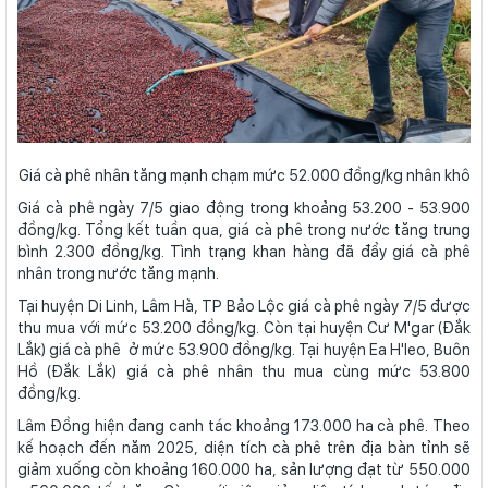
Giá cà phê nhân tăng mạnh chạm mức 52.000 đồng/kg nhân khô
Giá cà phê ngày 7/5 giao động trong khoảng 53.200 - 53.900
đồng/kg. Tổng kết tuần qua, giá cà phê trong nước tăng trung
bình 2.300 đồng/kg. Tình trạng khan hàng đã đẩy giá cà phê
nhân trong nước tăng mạnh.
Tại huyện Di Linh, Lâm Hà, TP Bảo Lộc giá cà phê ngày 7/5 được
thu mua với mức 53.200 đồng/kg. Còn tại huyện Cư M'gar (Đắk
Lắk) giá cà phê ở mức 53.900 đồng/kg. Tại huyện Ea H'leo, Buôn
Hồ (Đắk Lắk) giá cà phê nhân thu mua cùng mức 53.800
đồng/kg.
Lâm Đồng hiện đang canh tác khoảng 173.000 ha cà phê. Theo
kế hoạch đến năm 2025, diện tích cà phê trên địa bàn tỉnh sẽ
giảm xuống còn khoảng 160.000 ha, sản lượng đạt từ 550.000